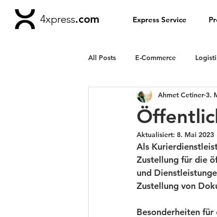
4xpress
.com
Express Service
Pr
All Posts
E-Commerce
Logist
Ahmet Cetiner
3. 
Architektur- und Ingenieurbüros
Öffentli
Aktualisiert:
8. Mai 2023
Versicherungen
Werbeagent
Als Kurierdienstleis
Zustellung für die ö
und Dienstleistunge
Banken und Finanzdienstleistung
Zustellung von Doku
Besonderheiten für 