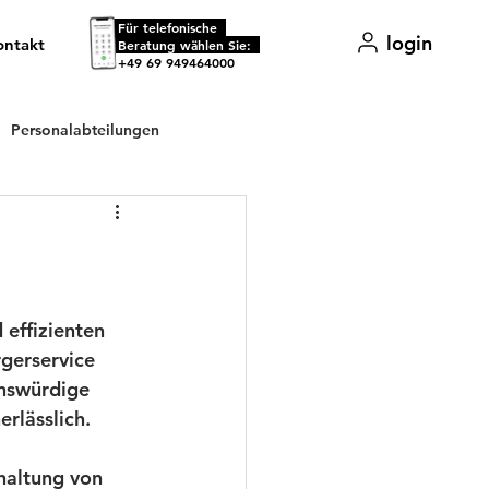
Für telefonische
login
ontakt
.
Beratung wählen Sie:
+49 69 949464000
Personalabteilungen
staltungsorganisation
 effizienten 
rgerservice 
enswürdige 
rlässlich.
haltung von 