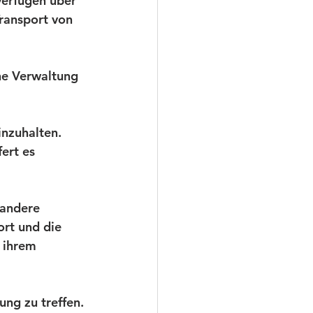
erfügen über 
ransport von 
che Verwaltung 
inzuhalten. 
ert es 
andere 
ort und die 
 ihrem 
ng zu treffen. 