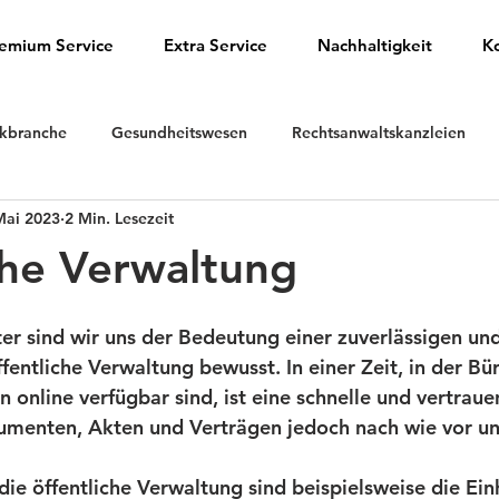
emium Service
Extra Service
Nachhaltigkeit
K
ikbranche
Gesundheitswesen
Rechtsanwaltskanzleien
Mai 2023
2 Min. Lesezeit
Technologieunternehmen
Handelsunternehmen
Veran
che Verwaltung
uren
Bildungseinrichtungen
Non-Profit-Organisationen
ter sind wir uns der Bedeutung einer zuverlässigen und
ffentliche Verwaltung bewusst. In einer Zeit, in der Bü
n online verfügbar sind, ist eine schnelle und vertrau
Immobilienbranche
Öffentliche Verwaltung
menten, Akten und Verträgen jedoch nach wie vor une
die öffentliche Verwaltung sind beispielsweise die Ein