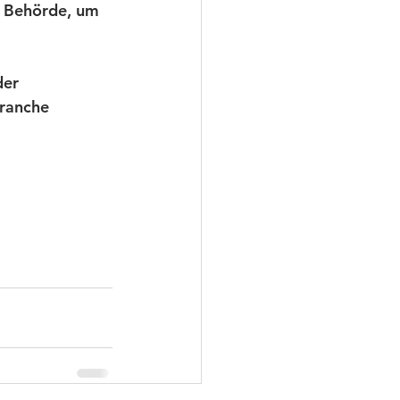
ie Behörde, um 
der 
Branche 