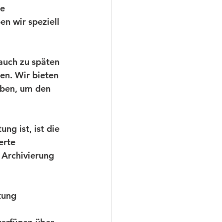
e 
n wir speziell 
auch zu späten 
en. Wir bieten 
eben, um den 
ng ist, ist die 
erte 
Archivierung 
tung 