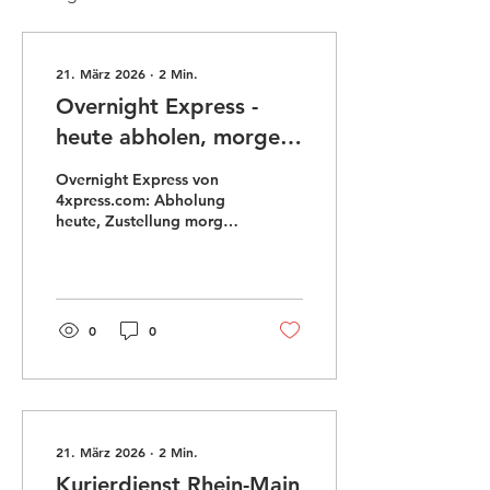
21. März 2026
∙
2
Min.
Overnight Express -
heute abholen, morgen
zustellen
Overnight Express von
4xpress.com: Abholung
heute, Zustellung morgen
- bundesweit und
europaweit. Ab 95 €
netto. 24/7 buchbar.
0
0
21. März 2026
∙
2
Min.
Kurierdienst Rhein-Main