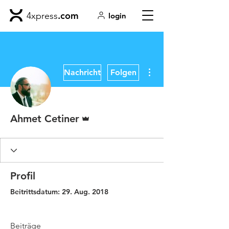
.com
4xpress
login
Weitere Optionen
Nachricht
Folgen
Administrator
Ahmet Cetiner
Profil
Beitrittsdatum: 29. Aug. 2018
Beiträge