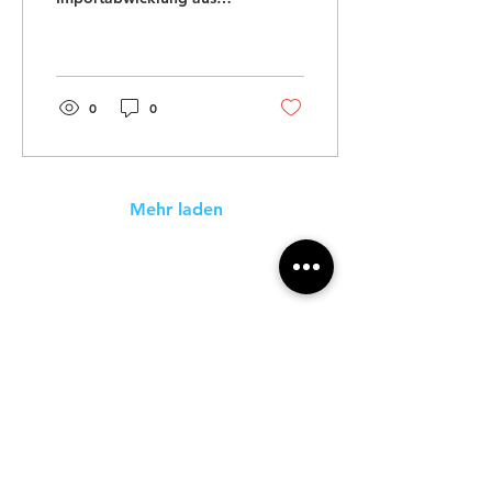
Frankfurt. 4xpress.com
übernimmt die komplette
Zollabwicklung für Ihren
internationalen Versand.
0
0
Mehr laden
4xpress
.com
Unternehmen
Impressum
Datenschutz