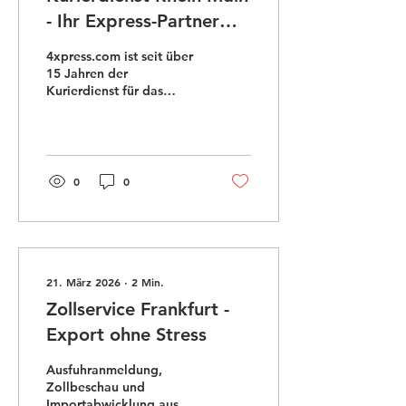
- Ihr Express-Partner
vor Ort
4xpress.com ist seit über
15 Jahren der
Kurierdienst für das
Rhein-Main-Gebiet.
Abholung in 45 Minuten
in Frankfurt, Maintal,
Hanau, Offenbach,
Wiesbaden und
0
0
Darmstadt.
21. März 2026
∙
2
Min.
Zollservice Frankfurt -
Export ohne Stress
Ausfuhranmeldung,
Zollbeschau und
Importabwicklung aus