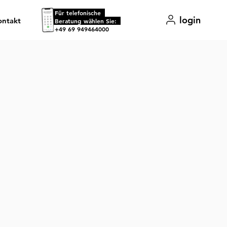
Für telefonische
login
ontakt
.
Beratung wählen Sie:
+49 69 949464000