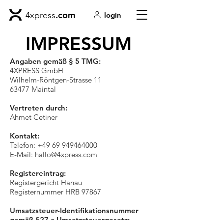
.com
4xpress
login
IMPRESSUM
Angaben gemäß § 5 TMG:
4XPRESS GmbH
Wilhelm-Röntgen-Strasse 11
63477 Maintal
Vertreten durch:
Ahmet Cetiner
Kontakt:
Telefon:
+49 69 949464000
E-Mail: hallo
@4xpress.com
Registereintrag:
Registergericht Hanau
Registernummer HRB 97867
Umsatzsteuer-Identifikationsnummer
gemäß §27 a Umsatzsteuergesetz: