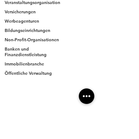
Veranstaltungsorganisation
4xpress
.com
Versicherungen
Werbeagenturen
Bildungseinrichtungen
Unternehmen
Non-Profit-Organisationen
Impressum
Banken und
Datenschutz
Finanzdienstleistung
AGBs
Immobilienbranche
Öffentliche Verwaltung
Anschrift
4XPRESS GmbH
Wilhelm-Röntgen-Straße 11
DE- 63477 Maintal
Kontakt