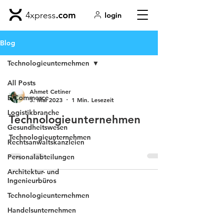
.com
4xpress
login
Blog
Technologieunternehmen
All Posts
Ahmet Cetiner
E-Commerce
3. Mai 2023
1 Min. Lesezeit
Logistikbranche
Technologieunternehmen
Gesundheitswesen
Technologieunternehmen
Rechtsanwaltskanzleien
Personalabteilungen
Architektur- und
Ingenieurbüros
Technologieunternehmen
Handelsunternehmen