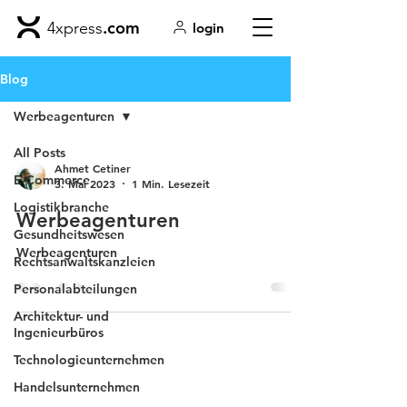
.com
4xpress
login
Blog
Werbeagenturen
All Posts
Ahmet Cetiner
E-Commerce
3. Mai 2023
1 Min. Lesezeit
Logistikbranche
Werbeagenturen
Gesundheitswesen
Werbeagenturen
Rechtsanwaltskanzleien
Personalabteilungen
Architektur- und
Ingenieurbüros
Technologieunternehmen
Handelsunternehmen