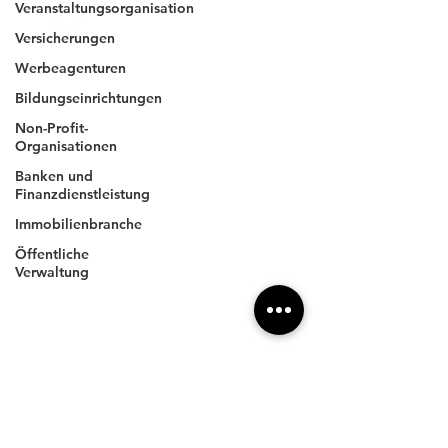
Veranstaltungsorganisation
4xpress
.com
Versicherungen
Werbeagenturen
Bildungseinrichtungen
Unternehmen
Non-Profit-
Impressum
Organisationen
Datenschutz
Banken und
Finanzdienstleistung
AGBs
Immobilienbranche
Öffentliche
Anschrift
Verwaltung
4XPRESS GmbH
Wilhelm-Röntgen-Straße 11
DE- 63477 Maintal
Kontakt