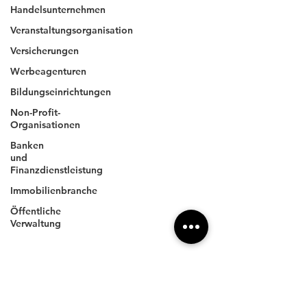
Handelsunternehmen
Veranstaltungsorganisation
4xpress
.com
Versicherungen
Werbeagenturen
Bildungseinrichtungen
Unternehmen
Non-Profit-
Impressum
Organisationen
Datenschutz
Banken
AGBs
und
Finanzdienstleistung
Immobilienbranche
Anschrift
Öffentliche
4XPRESS GmbH
Verwaltung
Wilhelm-Röntgen-Straße 11
DE- 63477 Maintal