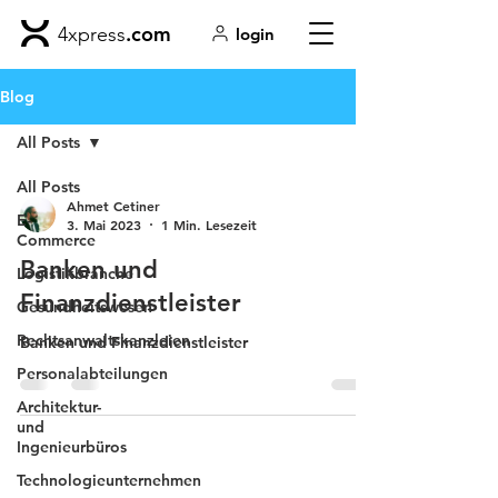
.com
4xpress
login
Blog
All Posts
All Posts
Ahmet Cetiner
E-
3. Mai 2023
1 Min. Lesezeit
Commerce
Banken und
Logistikbranche
Finanzdienstleister
Gesundheitswesen
Rechtsanwaltskanzleien
Banken und Finanzdienstleister
Personalabteilungen
Architektur-
und
Ingenieurbüros
Technologieunternehmen