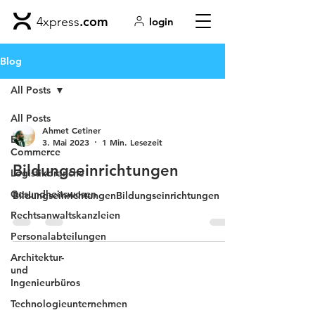
.com
4xpress
login
Blog
All Posts
All Posts
Ahmet Cetiner
E-
3. Mai 2023
1 Min. Lesezeit
Commerce
Bildungseinrichtungen
Logistikbranche
Gesundheitswesen
BildungseinrichtungenBildungseinrichtungen
Rechtsanwaltskanzleien
Personalabteilungen
Architektur-
und
Ingenieurbüros
Technologieunternehmen