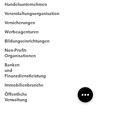
Handelsunternehmen
4xpress
.com
Veranstaltungsorganisation
Versicherungen
Werbeagenturen
Unternehmen
Bildungseinrichtungen
Impressum
Non-Profit-
Datenschutz
Organisationen
AGBs
Banken
und
Finanzdienstleistung
Anschrift
Immobilienbranche
4XPRESS GmbH
Öffentliche
Wilhelm-Röntgen-Straße 11
Verwaltung
DE- 63477 Maintal
Kontakt