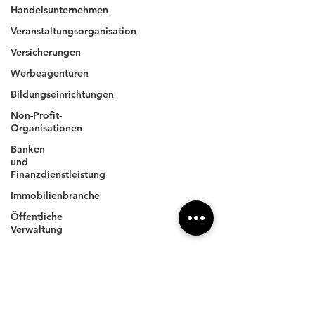
Handelsunternehmen
4xpress
.com
Veranstaltungsorganisation
Versicherungen
Werbeagenturen
Unternehmen
Bildungseinrichtungen
Impressum
Non-Profit-
Datenschutz
Organisationen
AGBs
Banken
und
Finanzdienstleistung
Anschrift
Immobilienbranche
4XPRESS GmbH
Öffentliche
Wilhelm-Röntgen-Straße 11
Verwaltung
DE- 63477 Maintal
Kontakt