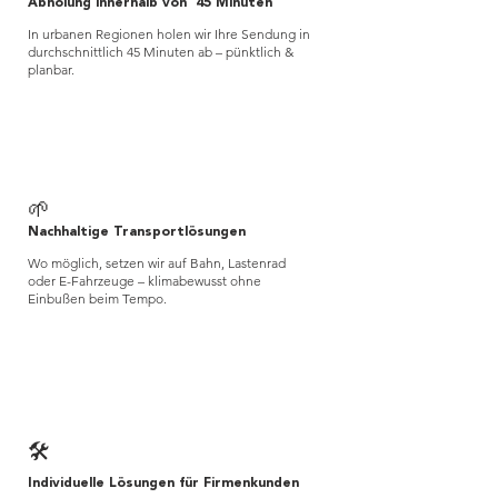
Abholung innerhalb von 45 Minuten
In urbanen Regionen holen wir Ihre Sendung in
durchschnittlich 45 Minuten ab – pünktlich &
planbar.
🌱
Nachhaltige Transportlösungen
Wo möglich, setzen wir auf Bahn, Lastenrad
oder E-Fahrzeuge – klimabewusst ohne
Einbußen beim Tempo.
🛠️
Individuelle Lösungen für Firmenkunden