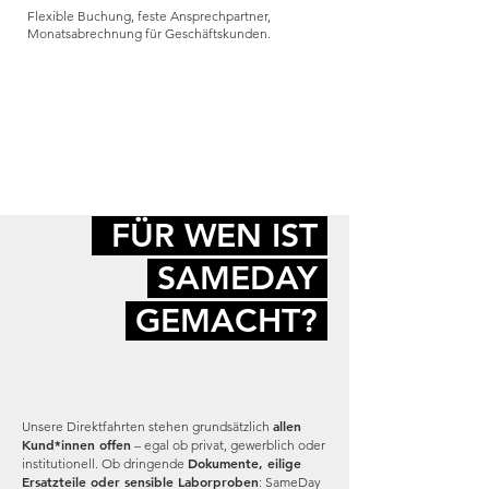
Flexible Buchung, feste Ansprechpartner,
Monatsabrechnung für Geschäftskunden.
FÜR WEN IST
SAMEDAY
GEMACHT?
allen
Unsere Direktfahrten stehen grundsätzlich
Kund*innen offen
– egal ob privat, gewerblich oder
Dokumente, eilige
institutionell. Ob dringende
Ersatzteile oder sensible Laborproben
: SameDay