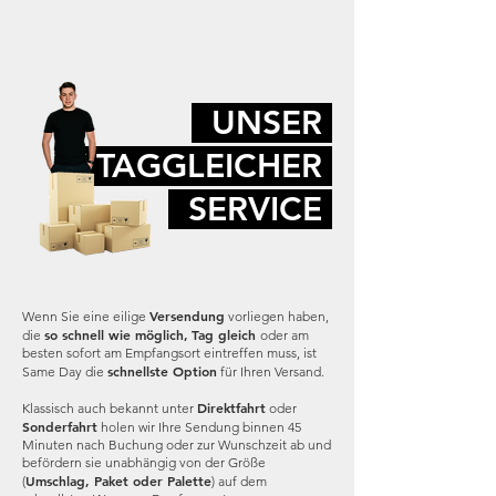
UNSER
TAGGLEICHER
SERVICE
Versendung
Wenn Sie eine eilige
vorliegen haben,
so schnell wie möglich,
Tag gleich
die
oder am
besten sofort am Empfangsort eintreffen muss, ist
schnellste Option
Same Day die
für Ihren Versand.
Direktfahrt
Klassisch auch bekannt unter
oder
Sonderfahrt
holen wir Ihre Sendung binnen 45
Minuten nach Buchung oder zur Wunschzeit ab und
befördern sie unabhängig von der Größe
Umschlag, Paket oder Palette
(
) auf dem