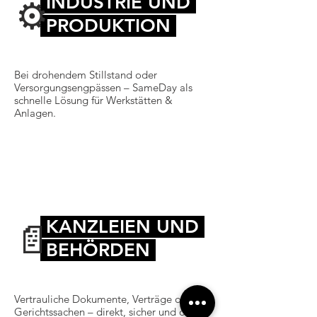
INDUSTRIE UND
⚙️
PRODUKTION
Bei drohendem Stillstand oder
Versorgungsengpässen – SameDay als
schnelle Lösung für Werkstätten &
Anlagen.
KANZLEIEN UND
📄
BEHÖRDEN
Vertrauliche Dokumente, Verträge oder
Gerichtssachen – direkt, sicher und ohne