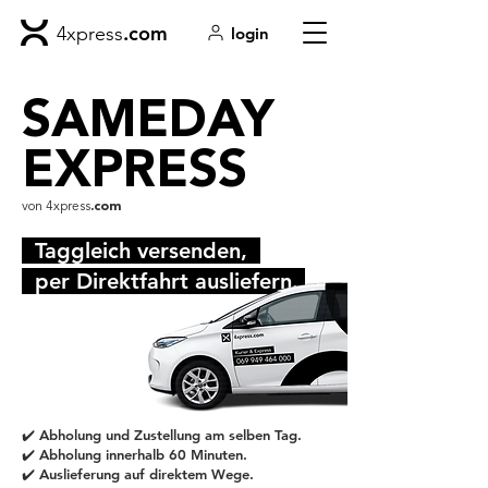
.com
4xpress
login
SAMEDAY
EXPRESS
von 4xpress
.com
Taggleich versenden,
per Direktfahrt ausliefern.
✔️ Abholung und Zustellung am selben Tag.
✔️ Abholung innerhalb 60 Minuten.
✔️ Auslieferung auf direktem Wege.