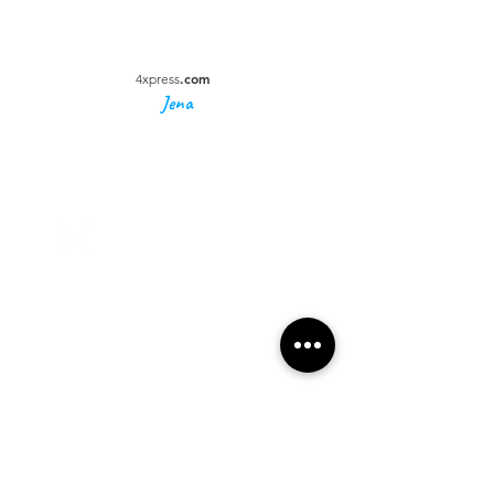
.com
4xpress
Jena
4xpress
.com
Unternehmen
Impressum
Datenschutz
AGBs
Anschrift