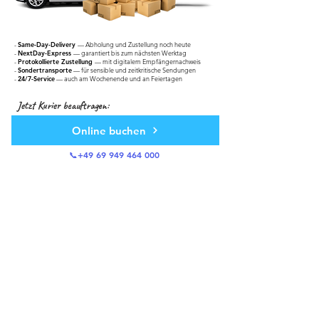
-
Same-Day-Delivery
— Abholung und Zustellung noch heute
-
NextDay-Express
— garantiert bis zum nächsten Werktag
-
Protokollierte Zustellung
— mit digitalem Empfängernachweis
-
Sondertransporte
— für sensible und zeitkritische Sendungen
-
24/7-Service
— auch am Wochenende und an Feiertagen
Jetzt Kurier beauftragen:
Online buchen
📞+49 69 949 464 000