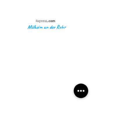
.com
4xpress
Mülheim an der Ruhr
4xpress
.com
Unternehmen
Impressum
Datenschutz
AGBs
Anschrift