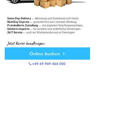
-
Same-Day-Delivery
— Abholung und Zustellung noch heute
-
NextDay-Express
— garantiert bis zum nächsten Werktag
-
Protokollierte Zustellung
— mit digitalem Empfängernachweis
-
Sondertransporte
— für sensible und zeitkritische Sendungen
-
24/7-Service
— auch am Wochenende und an Feiertagen
Jetzt Kurier beauftragen:
Online buchen
📞+49 69 949 464 000