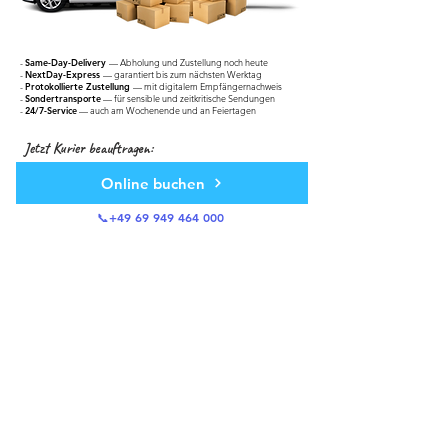
-
Same-Day-Delivery
— Abholung und Zustellung noch heute
-
NextDay-Express
— garantiert bis zum nächsten Werktag
-
Protokollierte Zustellung
— mit digitalem Empfängernachweis
-
Sondertransporte
— für sensible und zeitkritische Sendungen
-
24/7-Service
— auch am Wochenende und an Feiertagen
Jetzt Kurier beauftragen:
Online buchen
📞+49 69 949 464 000