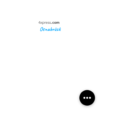
.com
4xpress
Osnabrück
4xpress
.com
Unternehmen
Impressum
Datenschutz
AGBs
Anschrift