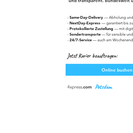
und transparent. Bundesweit u
Same-Day-Delivery
-
— Abholung und 
NextDay-Express
-
— garantiert bis 
Protokollierte Zustellung
-
— mit dig
Sondertransporte
-
— für sensible und
24/7-Service
-
— auch am Wochenende
Jetzt Kurier beauftragen:
Online buchen
Potsdam
4xpress
.com