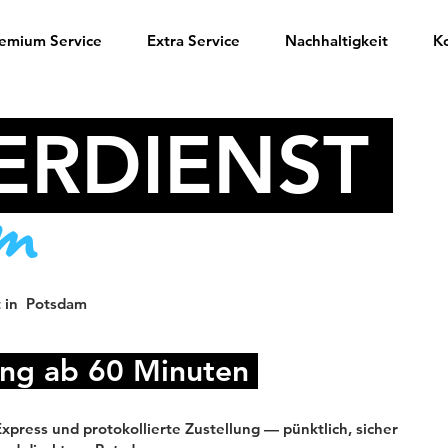
emium Service
Extra Service
Nachhaltigkeit
K
ERDIENST
m
 in
Potsdam
ng ab 60 Minuten
press und protokollierte Zustellung — pünktlich, sicher