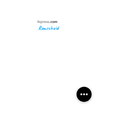
.com
4xpress
Remscheid
4xpress
.com
Unternehmen
Impressum
Datenschutz
AGBs
Anschrift