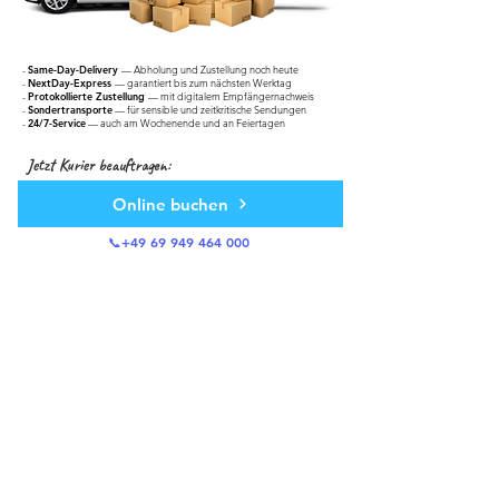
-
Same-Day-Delivery
— Abholung und Zustellung noch heute
-
NextDay-Express
— garantiert bis zum nächsten Werktag
-
Protokollierte Zustellung
— mit digitalem Empfängernachweis
-
Sondertransporte
— für sensible und zeitkritische Sendungen
-
24/7-Service
— auch am Wochenende und an Feiertagen
Jetzt Kurier beauftragen:
Online buchen
📞+49 69 949 464 000